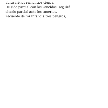
abrasaré los remolinos ciegos.
He sido parcial con los vencidos, seguiré
siendo parcial ante los muertos.
Recuerdo de mi infancia tres peligros,
recuerdo el mal, los ojos sin pretexto del
maldito,
recuerdo el aire que había en las palabras,
recuerdo un sueño, su prodigio, recuerdo
el asno blanco del lechero.
He vagado por ahí, irrevocable, alegre,
desmedido,
he ofendido con voluntad a los jerarcas
y al atónito perpetuo en su torre de
herrumbre.
…
HISTORIA SECRETA DE LA POESÍA
Al octavo día los poetas despreciaron la