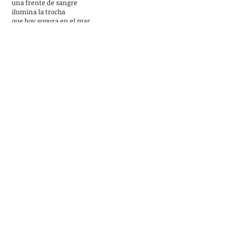
una frente de sangre
ilumina la trocha
que hoy supura en el mar.
No temer, no
reír, no
callar el nombre constante
que ahora se desploma, recoger
con el párpado erudito
el sigilo de la hora, la caída
inconclusa de quien tanto
se escuece, no
reñir, no pacer, no
santificar al padre ni mentir,
nunca en la gloria, no
callar, no ver, ya no estar
aquí
no.
KANTEANDO
No pienso,
pero no pienso, no quiero pensar, no