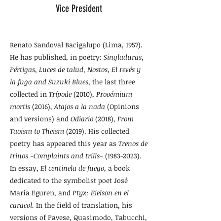
Vice President
Renato Sandoval Bacigalupo (Lima, 1957).
He has published, in poetry:
Singladuras,
Pértigas, Luces de talud, Nostos, El revés y
la fuga and Suzuki Blues
, the last three
collected in
Trípode
(2010),
Prooémium
mortis
(2016),
Atajos a la nada
(Opinions
and versions) and
Odiario
(2018),
From
Taoism to Theism
(2019). His collected
poetry has appeared this year as
Trenos de
trinos -Complaints and trills-
(1983-2023)
.
In essay,
El centinela de fuego
, a book
dedicated to the symbolist poet José
María Eguren, and
Ptyx: Eielson en el
caracol.
In the field of translation, his
versions of Pavese, Quasimodo, Tabucchi,